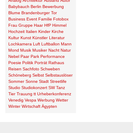
Analog
Architektur
Ausland
Autor
Babybauch
Berlin
Bewerbung
Blume
Brandenburger Tor
Business
Event
Familie
Fotobox
Frau
Gruppe
Haar
HfP
Himmel
Hochzeit
Italien
Kinder
Kirche
Kultur
Kunst
Künstler
Literatur
Lochkamera
Luft
Luftballon
Mann
Mond
Musik
Musiker
Nacht
Natur
Nebel
Paar
Park
Performance
Poesie
Politik
Porträt
Rathaus
Reisen
Sachfoto
Schweben
Schöneberg
Selbst
Selbstauslöser
Sommer
Sonne
Stadt
Streetlife
Studio
Studiokonzert
SW
Tanz
Tier
Trauung
tt
Urheberkonferenz
Venedig
Vespa
Werbung
Wetter
Winter
Wirtschaft
Ägypten