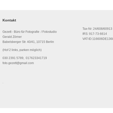
Kontakt
Tax-Nr: 24/608/60913
Gezett - Büro für Fotografie / Fotostudio
IRS: 917-73-6614
Gerald Zörner
VAT-ID:116606DE136
Babelsberger Str. 40/41, 10715 Berlin
(Hof 2 links, parken möglich)
030 2391 5789, 017623341719
foto.gezett@gmail.com
.