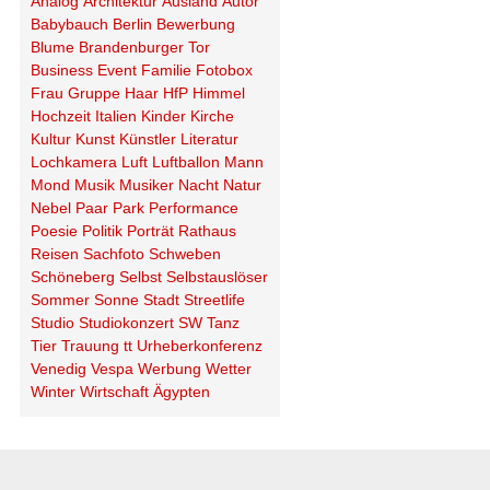
Analog
Architektur
Ausland
Autor
Babybauch
Berlin
Bewerbung
Blume
Brandenburger Tor
Business
Event
Familie
Fotobox
Frau
Gruppe
Haar
HfP
Himmel
Hochzeit
Italien
Kinder
Kirche
Kultur
Kunst
Künstler
Literatur
Lochkamera
Luft
Luftballon
Mann
Mond
Musik
Musiker
Nacht
Natur
Nebel
Paar
Park
Performance
Poesie
Politik
Porträt
Rathaus
Reisen
Sachfoto
Schweben
Schöneberg
Selbst
Selbstauslöser
Sommer
Sonne
Stadt
Streetlife
Studio
Studiokonzert
SW
Tanz
Tier
Trauung
tt
Urheberkonferenz
Venedig
Vespa
Werbung
Wetter
Winter
Wirtschaft
Ägypten