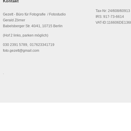
Kontakt
Tax-Nr: 24/608/60913
Gezett - Büro für Fotografie / Fotostudio
IRS: 917-73-6614
Gerald Zörner
VAT-ID:116606DE136
Babelsberger Str. 40/41, 10715 Berlin
(Hof 2 links, parken möglich)
030 2391 5789, 017623341719
foto.gezett@gmail.com
.