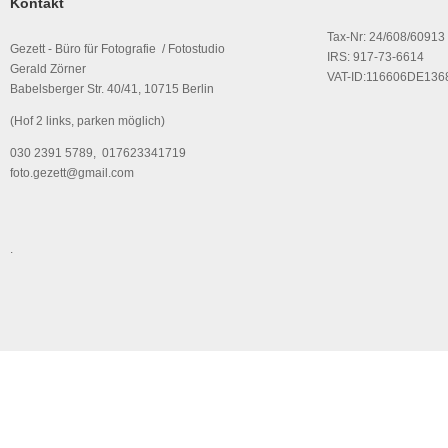
Kontakt
Tax-Nr: 24/608/60913
Gezett - Büro für Fotografie / Fotostudio
IRS: 917-73-6614
Gerald Zörner
VAT-ID:116606DE136
Babelsberger Str. 40/41, 10715 Berlin
(Hof 2 links, parken möglich)
030 2391 5789, 017623341719
foto.gezett@gmail.com
.