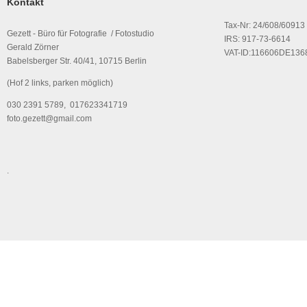
Kontakt
Tax-Nr: 24/608/60913
Gezett - Büro für Fotografie / Fotostudio
IRS: 917-73-6614
Gerald Zörner
VAT-ID:116606DE136
Babelsberger Str. 40/41, 10715 Berlin
(Hof 2 links, parken möglich)
030 2391 5789, 017623341719
foto.gezett@gmail.com
.