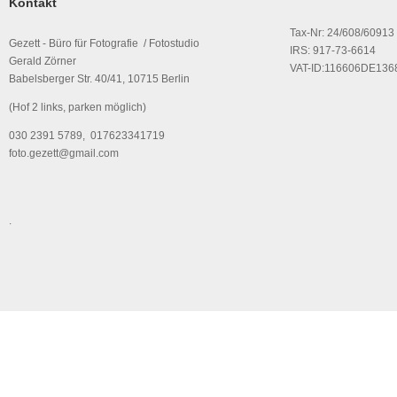
Kontakt
Tax-Nr: 24/608/60913
Gezett - Büro für Fotografie / Fotostudio
IRS: 917-73-6614
Gerald Zörner
VAT-ID:116606DE136
Babelsberger Str. 40/41, 10715 Berlin
(Hof 2 links, parken möglich)
030 2391 5789, 017623341719
foto.gezett@gmail.com
.