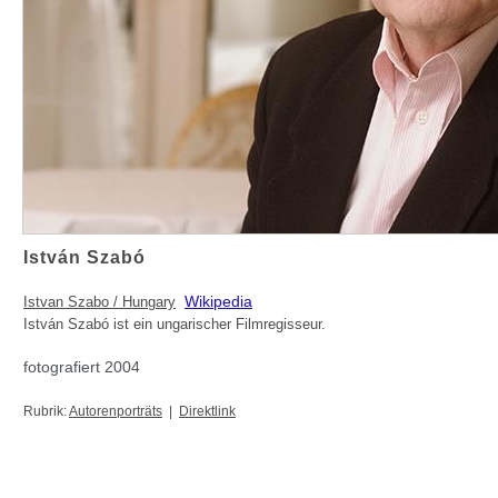
István Szabó
Wikipedia
Istvan Szabo / Hungary
István Szabó ist ein ungarischer Filmregisseur.
fotografiert 2004
Rubrik:
Autorenporträts
|
Direktlink