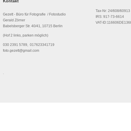
Kontakt
Tax-Nr: 24/608/60913
Gezett - Büro für Fotografie / Fotostudio
IRS: 917-73-6614
Gerald Zörner
VAT-ID:116606DE136
Babelsberger Str. 40/41, 10715 Berlin
(Hof 2 links, parken möglich)
030 2391 5789, 017623341719
foto.gezett@gmail.com
.