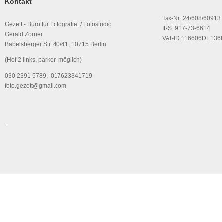
Kontakt
Tax-Nr: 24/608/60913
Gezett - Büro für Fotografie / Fotostudio
IRS: 917-73-6614
Gerald Zörner
VAT-ID:116606DE136
Babelsberger Str. 40/41, 10715 Berlin
(Hof 2 links, parken möglich)
030 2391 5789, 017623341719
foto.gezett@gmail.com
.