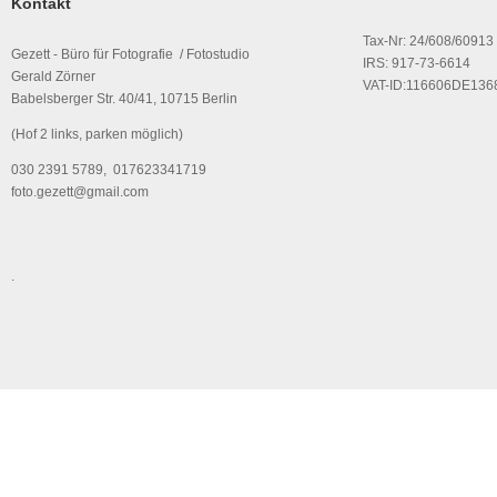
Kontakt
Tax-Nr: 24/608/60913
Gezett - Büro für Fotografie / Fotostudio
IRS: 917-73-6614
Gerald Zörner
VAT-ID:116606DE136
Babelsberger Str. 40/41, 10715 Berlin
(Hof 2 links, parken möglich)
030 2391 5789, 017623341719
foto.gezett@gmail.com
.