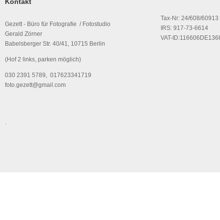
Kontakt
Tax-Nr: 24/608/60913
Gezett - Büro für Fotografie / Fotostudio
IRS: 917-73-6614
Gerald Zörner
VAT-ID:116606DE136
Babelsberger Str. 40/41, 10715 Berlin
(Hof 2 links, parken möglich)
030 2391 5789, 017623341719
foto.gezett@gmail.com
.