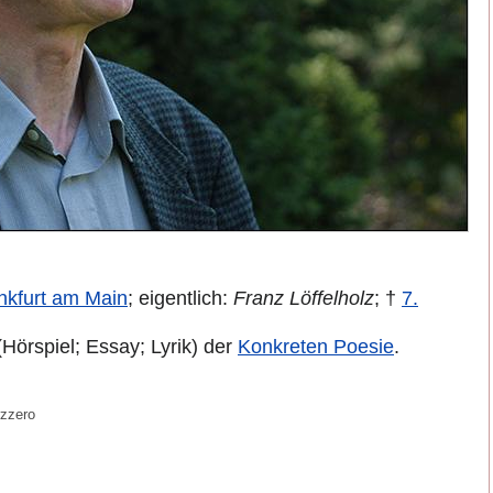
nkfurt am Main
; eigentlich:
Franz Löffelholz
; †
7.
(Hörspiel; Essay; Lyrik) der
Konkreten Poesie
.
rzzero