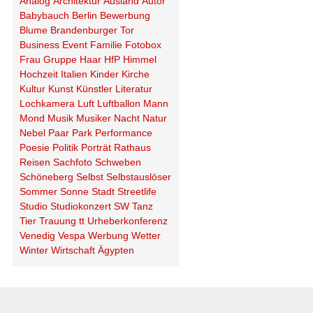
Analog
Architektur
Ausland
Autor
Babybauch
Berlin
Bewerbung
Blume
Brandenburger Tor
Business
Event
Familie
Fotobox
Frau
Gruppe
Haar
HfP
Himmel
Hochzeit
Italien
Kinder
Kirche
Kultur
Kunst
Künstler
Literatur
Lochkamera
Luft
Luftballon
Mann
Mond
Musik
Musiker
Nacht
Natur
Nebel
Paar
Park
Performance
Poesie
Politik
Porträt
Rathaus
Reisen
Sachfoto
Schweben
Schöneberg
Selbst
Selbstauslöser
Sommer
Sonne
Stadt
Streetlife
Studio
Studiokonzert
SW
Tanz
Tier
Trauung
tt
Urheberkonferenz
Venedig
Vespa
Werbung
Wetter
Winter
Wirtschaft
Ägypten