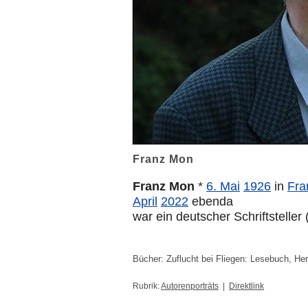
Franz Mon
Franz Mon
*
6. Mai
1926
in
Fra
April
2022
ebenda
war ein deutscher Schriftsteller 
Bücher: Zuflucht bei Fliegen: Lesebuch, He
Rubrik:
Autorenporträts
|
Direktlink