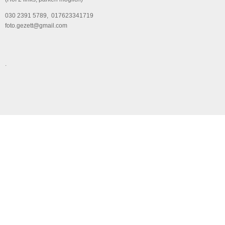
030 2391 5789, 017623341719
foto.gezett@gmail.com
.