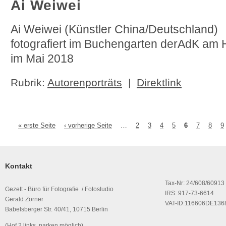
Ai Weiwei
Ai Weiwei (Künstler China/Deutschland)
fotografiert im Buchengarten derAdK a
im Mai 2018
Rubrik:
Autorenporträts
|
Direktlink
« erste Seite
‹ vorherige Seite
…
2
3
4
5
6
7
8
9
Seiten
Kontakt
Tax-Nr: 24/608/60913
Gezett - Büro für Fotografie / Fotostudio
IRS: 917-73-6614
Gerald Zörner
VAT-ID:116606DE136
Babelsberger Str. 40/41, 10715 Berlin
(Hof 2 links, parken möglich)