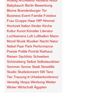
Analog
Architektur
Ausland
Autor
Babybauch
Berlin
Bewerbung
Blume
Brandenburger Tor
Business
Event
Familie
Fotobox
Frau
Gruppe
Haar
HfP
Himmel
Hochzeit
Italien
Kinder
Kirche
Kultur
Kunst
Künstler
Literatur
Lochkamera
Luft
Luftballon
Mann
Mond
Musik
Musiker
Nacht
Natur
Nebel
Paar
Park
Performance
Poesie
Politik
Porträt
Rathaus
Reisen
Sachfoto
Schweben
Schöneberg
Selbst
Selbstauslöser
Sommer
Sonne
Stadt
Streetlife
Studio
Studiokonzert
SW
Tanz
Tier
Trauung
tt
Urheberkonferenz
Venedig
Vespa
Werbung
Wetter
Winter
Wirtschaft
Ägypten