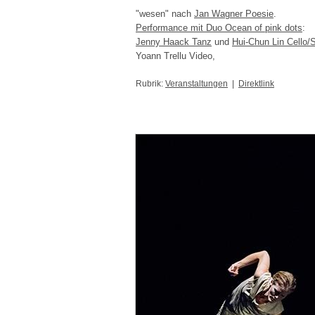
"wesen" nach
Jan Wagner Poesie
.
Performance mit Duo Ocean of pink dots
:
Jenny Haack Tanz
und
Hui-Chun Lin Cello/
Yoann Trellu Video,
Rubrik:
Veranstaltungen
|
Direktlink