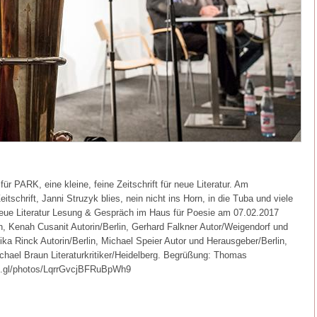
r PARK, eine kleine, feine Zeitschrift für neue Literatur. Am
itschrift, Janni Struzyk blies, nein nicht ins Horn, in die Tuba und viele
neue Literatur Lesung & Gespräch im Haus für Poesie am 07.02.2017
n, Kenah Cusanit Autorin/Berlin, Gerhard Falkner Autor/Weigendorf und
nika Rinck Autorin/Berlin, Michael Speier Autor und Herausgeber/Berlin,
chael Braun Literaturkritiker/Heidelberg. Begrüßung: Thomas
oo.gl/photos/LqrrGvcjBFRuBpWh9