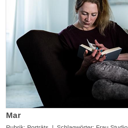
Mar
Rubrik:
Porträts
| Schlagwörter:
Frau
Studio